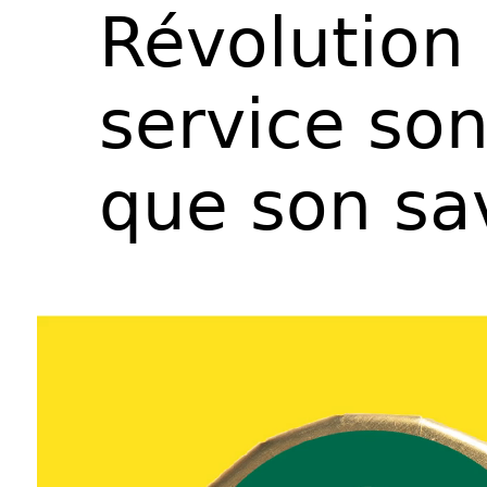
Révolution 
service son
que son sav
Lecteur
vidéo