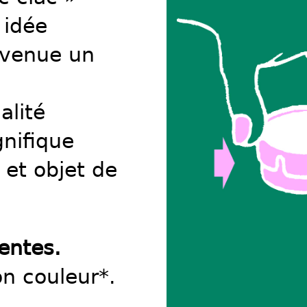
 idée
evenue un
alité
nifique
et objet de
entes.
n couleur*.