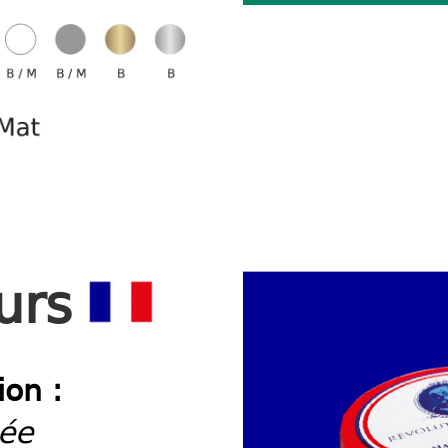
eurs
ion :
iée