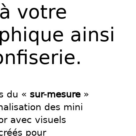
à votre
phique ainsi
onfiserie.
ns du «
sur-mesure
»
nalisation des mini
or avec visuels
 créés pour