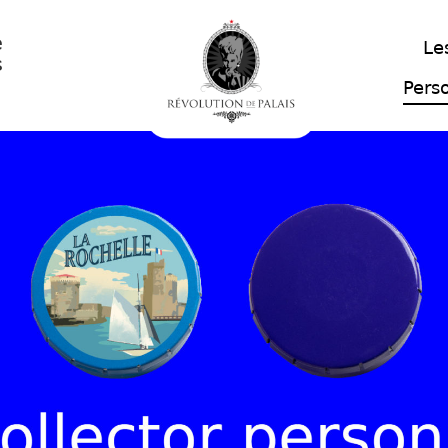
e
Le
s
Pers