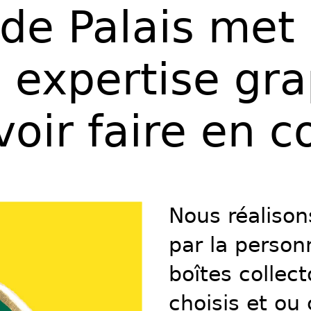
de Palais met 
 expertise gra
oir faire en c
Nous réaliso
par la person
boîtes collect
choisis et ou