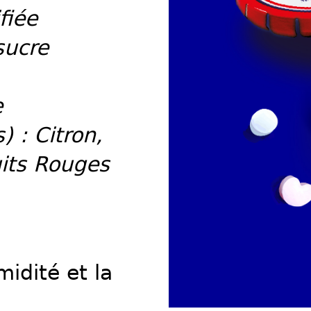
fiée
sucre
e
) : Citron,
its Rouges
midité et la